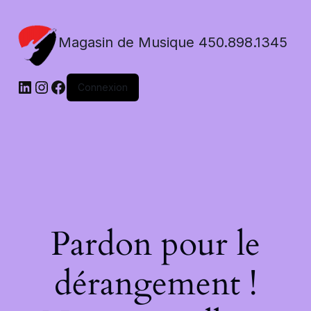
Magasin de Musique 450.898.1345
LinkedIn
Instagram
Facebook
Connexion
Pardon pour le
dérangement !