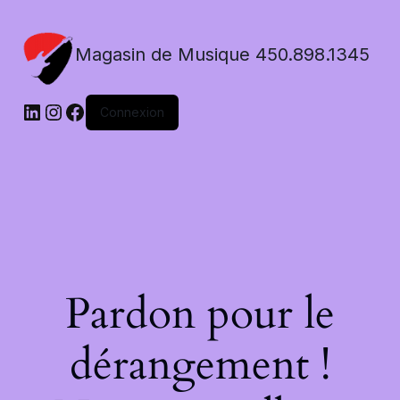
Magasin de Musique 450.898.1345
LinkedIn
Instagram
Facebook
Connexion
Pardon pour le
dérangement !